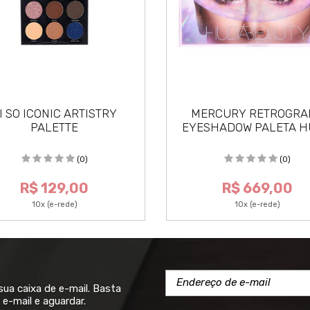
I SO ICONIC ARTISTRY
MERCURY RETROGRA
PALETTE
EYESHADOW PALETA 
BEAUTY
(0)
(0)
R$ 129,00
R$ 669,00
10x (e-rede)
10x (e-rede)
a caixa de e-mail. Basta
e-mail e aguardar.