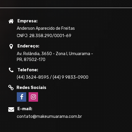
Empresa:
Anderson Aparecido de Freitas
CNPJ: 28.358.290/0001-69
Endereço:
Av. Rolândia, 3650 - Zona I, Umuarama -
PR, 87502-170
Telefone:
(44) 3624-8595 / (44) 9 9833-0900
Redes Sociais
E-mail:
contato@makeumuarama.com.br