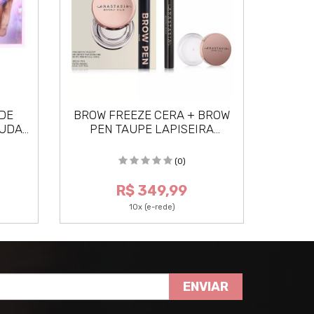
DE
BROW FREEZE CERA + BROW
9P PE
HUDA
PEN TAUPE LAPISEIRA
P
ANASTASIA
(0)
R$ 349,99
10x (e-rede)
ENVIAR