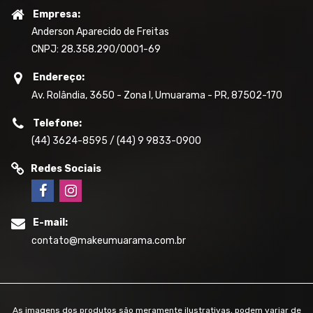
Empresa:
Anderson Aparecido de Freitas
CNPJ: 28.358.290/0001-69
Endereço:
Av. Rolândia, 3650 - Zona I, Umuarama - PR, 87502-170
Telefone:
(44) 3624-8595 / (44) 9 9833-0900
Redes Sociais
E-mail:
contato@makeumuarama.com.br
As imagens dos produtos são meramente ilustrativas, podem variar de