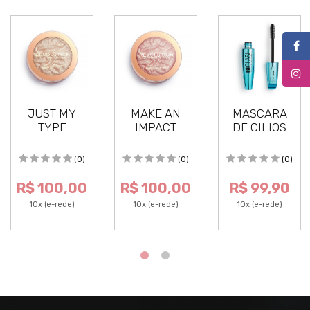
JUST MY
MAKE AN
MASCARA
TYPE
IMPACT
DE CILIOS
ILUMINADOR
ILUMINADOR
BIG LASH
REVOLUTION
REVOLUTION
TRUE
(0)
(0)
(0)
HIGHLIGHTER
HIGHLIGHTER
BLACK
RELOADED
RELOADED
WATERPROOF
R$ 100,00
R$ 100,00
R$ 99,90
REVOLUTION
10x (e-rede)
10x (e-rede)
10x (e-rede)