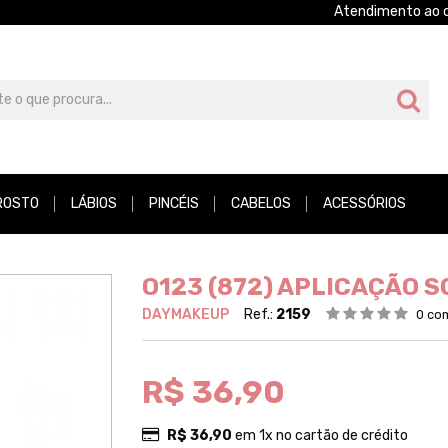
Atendimento ao c
ROSTO
LÁBIOS
PINCÉIS
CABELOS
ACESSÓRIOS
O123 (872) APLICAÇÃO 
DAYMAKEUP
Ref.:
2159
0 co
R$ 36,90
R$ 36,90
em 1x no cartão de crédito