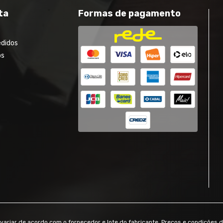
ta
Formas de pagamento
edidos
os
ariar de acordo com o fornecedor e lote do fabricante. Preços e condições 