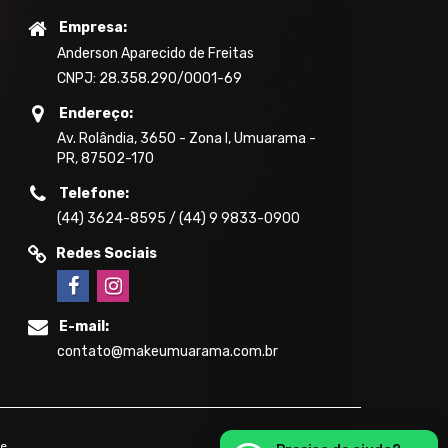
Empresa:
Anderson Aparecido de Freitas
CNPJ: 28.358.290/0001-69
Endereço:
Av. Rolândia, 3650 - Zona I, Umuarama -
PR, 87502-170
Telefone:
(44) 3624-8595 / (44) 9 9833-0900
Redes Sociais
E-mail:
contato@makeumuarama.com.br
de