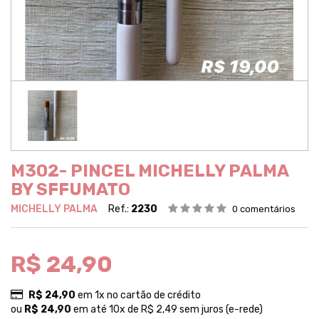
M302- PINCEL MICHELLY PALMA
BY SFFUMATO
MICHELLY PALMA
Ref.:
2230
0 comentários
R$ 24,90
R$ 24,90
em 1x no cartão de crédito
ou
R$ 24,90
em até 10x de R$ 2,49 sem juros (e-rede)