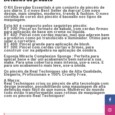
O Kit Everyday Essentials é um conjunto de pincéis de
uso diário. É o novo Best Seller da marca! Com novo
design, mais simples, moderno, trendy & fashion. O novo
sistema de cores dos pincéis é baseado nos tipos de
maquiagem.
Este kit é composto pelos seguintes pincéis:
RT 200: Pincel no formato de kabuki, com cerdas firmes
para aplicação de base em creme ou líquida.
RT 402: Pincel com cerdas macias, mas que aderem bem
a produtos como pó translúcido e iluminador. Ótimo para
selar o corretivo.
RT 400: Pincel grande para aplicação de blush.
RT 300: Pincel com cerdas curtas e firmes, para
construir cor na pálpebra na aplicação de sombra.
Esponja Miracle Complexion Sponge : Perfeita para
aplicar base e dar um acabamento bem natural a sua
make. Para uma cobertura mais intensa, use-a seca. E
para um acabamento mais leve, use-a úmida.
Os pincéis da Real Techniques são de Alta Qualidade,
Elegante, Profissionais e 100% Cruelty Free.
A Marca:
Real Techniques criou os pinceis de alta tecnologia com
design inovador, possibilitando uma maquiagem de alta
definição mais fácil do que nunca. Mulheres do mundo
todo estão transformando suas rotinas de maquiagem
com os pinceis Real Techniques!