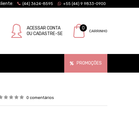
liente:
(44) 3624-8595
+55 (44) 9 9833-0900
ACESSAR CONTA
0
CARRINHO
OU CADASTRE-SE
PROMOÇÕES
0 comentários