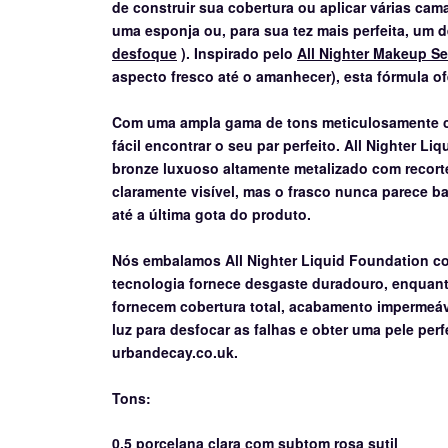
de construir sua cobertura ou aplicar várias ca
uma esponja ou, para sua tez mais perfeita, um
desfoque
).
Inspirado pelo
All Nighter Makeup Se
aspecto fresco até o amanhecer), esta fórmula o
Com uma ampla gama de tons meticulosamente ca
fácil encontrar o seu par perfeito.
All Nighter Li
bronze luxuoso altamente metalizado com recort
claramente visível, mas o frasco nunca parece 
até a última gota do produto.
Nós embalamos All Nighter Liquid Foundation c
tecnologia fornece desgaste duradouro, enquant
fornecem cobertura total, acabamento impermeáv
luz para desfocar as falhas e obter uma pele perf
urbandecay.co.uk.
Tons:
0,5 porcelana clara com subtom rosa sutil