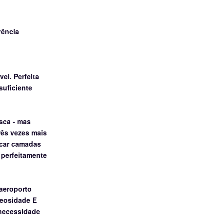
rência
vel.
Perfeita
suficiente
sca - mas
rês vezes mais
icar camadas
 perfeitamente
 aeroporto
leosidade E
 necessidade