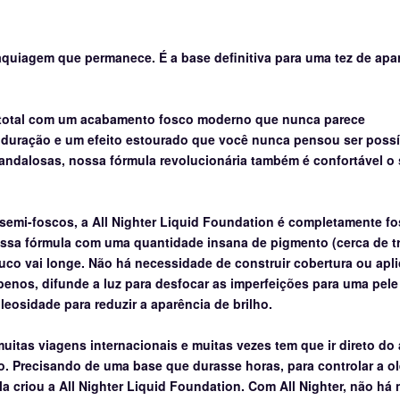
maquiagem que permanece.
É a base definitiva para uma tez de apa
a total com um acabamento fosco moderno que nunca parece
 duração e um efeito estourado que você nunca pensou ser possí
andalosas, nossa fórmula revolucionária também é confortável o 
semi-foscos, a All Nighter Liquid Foundation é completamente fo
ssa fórmula com uma quantidade insana de pigmento (cerca de t
uco vai longe.
Não há necessidade de construir cobertura ou apl
benos, difunde a luz para desfocar as imperfeições para uma pele
leosidade para reduzir a aparência de brilho.
muitas viagens internacionais e muitas vezes tem que ir direto do
o.
Precisando de uma base que durasse horas, para controlar a o
a criou a All Nighter Liquid Foundation.
Com All Nighter, não há