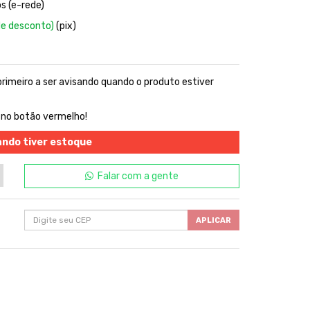
s (e-rede)
de desconto)
(pix)
 primeiro a ser avisando quando o produto estiver
 no botão vermelho!
ando tiver estoque
Falar com a gente
APLICAR