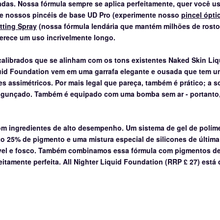
madas.
Nossa fórmula sempre se aplica perfeitamente, quer você u
 de nossos pincéis de base UD Pro (experimente nosso
pincel ópti
tting Spray
(nossa fórmula lendária que mantém milhões de rost
ferece um uso incrivelmente longo.
librados que se alinham com os tons existentes Naked Skin Liq
quid Foundation vem em uma garrafa elegante e ousada que tem um
es assimétricos.
Por mais legal que pareça, também é prático;
a s
bagunçado.
Também é equipado com uma bomba sem ar - portanto, é 
om ingredientes de alto desempenho.
Um sistema de gel de políme
o 25% de pigmento e uma mistura especial de silicones de últim
el e fosco.
Também combinamos essa fórmula com pigmentos de
eitamente perfeita.
All Nighter Liquid Foundation (RRP £ 27) está