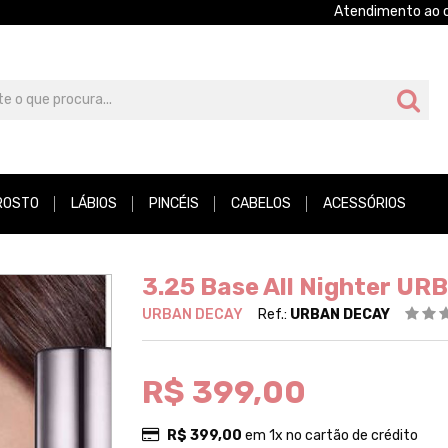
Atendimento ao c
ROSTO
LÁBIOS
PINCÉIS
CABELOS
ACESSÓRIOS
3.25 Base All Nighter U
URBAN DECAY
Ref.:
URBAN DECAY
R$ 399,00
R$ 399,00
em 1x no cartão de crédito