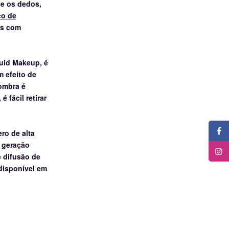
se os dedos,
co de
os com
uid Makeup, é
 efeito de
ombra é
fácil retirar
ro de alta
a geração
 difusão de
 disponível em