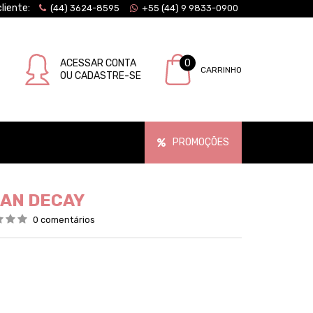
liente:
(44) 3624-8595
+55 (44) 9 9833-0900
ACESSAR CONTA
0
CARRINHO
OU CADASTRE-SE
PROMOÇÕES
RBAN DECAY
0 comentários