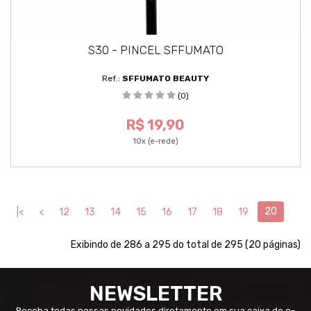
S30 - PINCEL SFFUMATO
Ref.:
SFFUMATO BEAUTY
(0)
R$ 19,90
10x (e-rede)
20
|<
<
12
13
14
15
16
17
18
19
Exibindo de 286 a 295 do total de 295 (20 páginas)
NEWSLETTER
Receba todas nossas novidades diretamente em sua caixa de e-